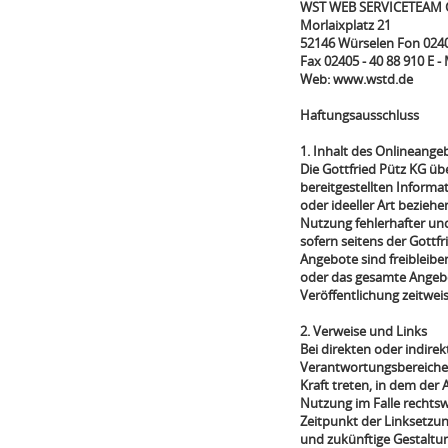
WST WEB SERVICETEAM 
Morlaixplatz 21
52146 Würselen Fon 0240
Fax 02405 - 40 88 910 E -
Web: www.wstd.de
Haftungsausschluss
1. Inhalt des Onlineange
Die Gottfried Pütz KG übe
bereitgestellten Informa
oder ideeller Art bezieh
Nutzung fehlerhafter un
sofern seitens der Gottfr
Angebote sind freibleiben
oder das gesamte Angebo
Veröffentlichung zeitweis
2. Verweise und Links
Bei direkten oder indirek
Verantwortungsbereiches 
Kraft treten, in dem der
Nutzung im Falle rechtswi
Zeitpunkt der Linksetzun
und zukünftige Gestaltun