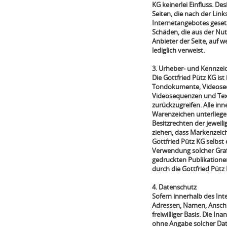
KG keinerlei Einfluss. De
Seiten, die nach der Link
Internetangebotes gesetzt
Schäden, die aus der Nut
Anbieter der Seite, auf w
lediglich verweist.
3. Urheber- und Kennzei
Die Gottfried Pütz KG ist
Tondokumente, Videosequ
Videosequenzen und Text
zurückzugreifen. Alle in
Warenzeichen unterliege
Besitzrechten der jeweil
ziehen, dass Markenzeich
Gottfried Pütz KG selbst 
Verwendung solcher Gra
gedruckten Publikationen
durch die Gottfried Pütz 
4. Datenschutz
Sofern innerhalb des Int
Adressen, Namen, Anschri
freiwilliger Basis. Die 
ohne Angabe solcher Dat