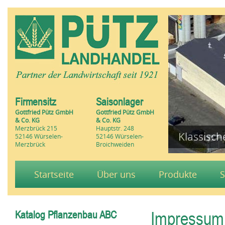
Firmensitz
Saisonlager
Gottfried Pütz GmbH
Gottfried Pütz GmbH
& Co. KG
& Co. KG
Merzbrück 215
Hauptstr. 248
Klassisc
52146 Würselen-
52146 Würselen-
Merzbrück
Broichweiden
Startseite
Über uns
Produkte
S
Impressum
Katalog Pflanzenbau ABC