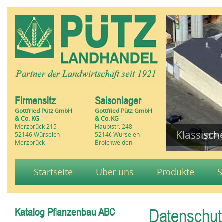
Firmensitz
Saisonlager
Gottfried Pütz GmbH
Gottfried Pütz GmbH
& Co. KG
& Co. KG
Merzbrück 215
Hauptstr. 248
Klassisc
52146 Würselen-
52146 Würselen-
Merzbrück
Broichweiden
Startseite
Über uns
Produkte
S
Datenschut
Katalog Pflanzenbau ABC